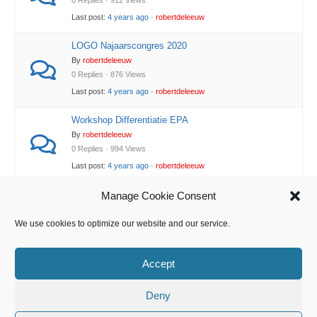
0 Replies · 912 Views
Last post:
4 years ago
·
robertdeleeuw
LOGO Najaarscongres 2020
By
robertdeleeuw
0 Replies · 876 Views
Last post:
4 years ago
·
robertdeleeuw
Workshop Differentiatie EPA
By
robertdeleeuw
0 Replies · 994 Views
Last post:
4 years ago
·
robertdeleeuw
BOEG versus LOGO presentatie
Manage Cookie Consent
By
robertdeleeuw
We use cookies to optimize our website and our service.
0 Replies · 925 Views
Last post:
4 years ago
·
robertdeleeuw
Accept
Deny