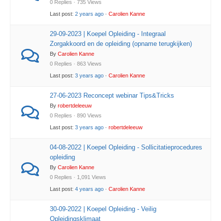
0 Replies · 735 Views
Last post:
2 years ago
·
Carolien Kanne
29-09-2023 | Koepel Opleiding - Integraal
Zorgakkoord en de opleiding (opname terugkijken)
By
Carolien Kanne
0 Replies · 863 Views
Last post:
3 years ago
·
Carolien Kanne
27-06-2023 Reconcept webinar Tips&Tricks
By
robertdeleeuw
0 Replies · 890 Views
Last post:
3 years ago
·
robertdeleeuw
04-08-2022 | Koepel Opleiding - Sollicitatieprocedures
opleiding
By
Carolien Kanne
0 Replies · 1,091 Views
Last post:
4 years ago
·
Carolien Kanne
30-09-2022 | Koepel Opleiding - Veilig
Opleidingsklimaat