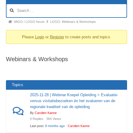
Forum
Navigation
Forum
VAGO / LOGO forum
LOGO: Webinars & Workshops
breadcrumbs
Please
Login
or
Register
to create posts and topics.
-
You
are
Webinars & Workshops
here:
Topics
2025-11-28 | Webinar Koepel Opleiding > Evaluatie-
versus visitatiebezoeken én het evalueren van de
regionale kwaliteit van de opleiding
By
Carolien Kanne
0 Replies · 364 Views
Last post:
8 months ago
·
Carolien Kanne