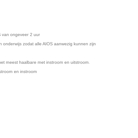
OS van ongeveer 2 uur
n onderwijs zodat alle AIOS aanwezig kunnen zijn
iek het meest haalbare met instroom en uitstroom.
tstroom en instroom