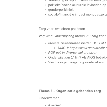
Verdieping in repoductieve rechten/g
politieke/sociaal/culturele invloeden op
genderpolikliniek
sociale/financiële impact menopauze g
Zorg voor kwetsbare patiënten
Verplicht: Onderwijsdag thema 25: zorg voor 
Meeste ziekenhuizen bieden DOO of E-
UMCU: https://www.umcutrecht.nl
POP poli in diverse ziekenhuizen
e
Onderwijs aan 1
lijn? Als AIOS betrok
Vluchtelingen zorg/zorg asielzoekers.
Thema 3 – Organisatie gebonden zorg
Onderwerpen:
Kwaliteit