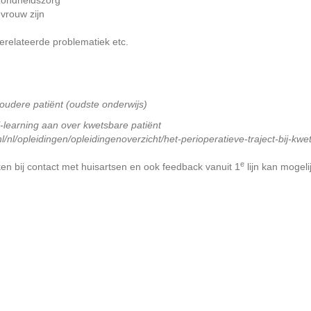
ezondheidszorg
 vrouw zijn
erelateerde problematiek etc.
oudere patiënt (oudste onderwijs)
learning aan over kwetsbare patiënt
/nl/opleidingen/opleidingenoverzicht/het-perioperatieve-traject-bij-kw
e
ken bij contact met huisartsen en ook feedback vanuit 1
lijn kan mogeli