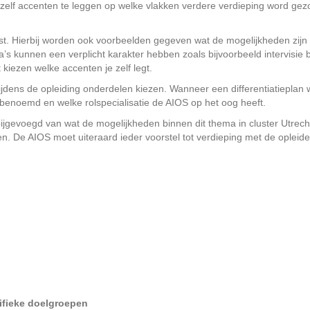
zelf accenten te leggen op welke vlakken verdere verdieping word gezoc
litst. Hierbij worden ook voorbeelden gegeven wat de mogelijkheden zij
 kunnen een verplicht karakter hebben zoals bijvoorbeeld intervisie bij
 kiezen welke accenten je zelf legt.
ijdens de opleiding onderdelen kiezen. Wanneer een differentiatieplan
 benoemd en welke rolspecialisatie de AIOS op het oog heeft.
jgevoegd van wat de mogelijkheden binnen dit thema in cluster Utrecht, 
. De AIOS moet uiteraard ieder voorstel tot verdieping met de opleid
n
fieke doelgroepen