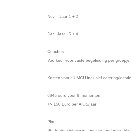
Nov Jaar 1 + 2
Dec Jaar 5 + 4
Coaches:
Voorkeur voor vaste begeleiding per groepje.
Kosten vanuit UMCU inclusief catering/locatie
6845 euro voor 8 momenten.
+/- 150 Euro per AIOS/jaar
Plan:
Startdatum intervisie Jongsten onderwijs Ma