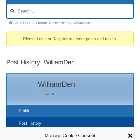
Forum
Navigation
Forum
VAGO / LOGO forum
Post History: WilliamDen
breadcrumbs
Please
Login
or
Register
to create posts and topics.
-
You
are
Post History: WilliamDen
here:
WilliamDen
User
Profile
Post History
Manage Cookie Consent
Когда я увидел этот мир, впечатление было таким,