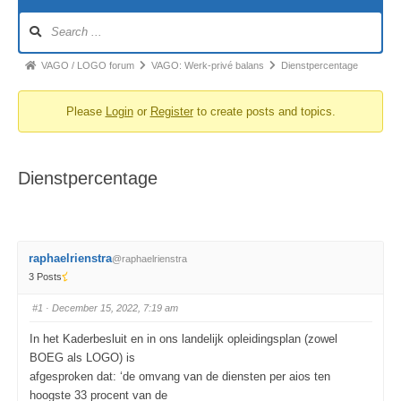
Forum
Navigation
Forum
VAGO / LOGO forum
VAGO: Werk-privé balans
Dienstpercentage
breadcrumbs
Please
Login
or
Register
to create posts and topics.
-
You
are
Dienstpercentage
here:
raphaelrienstra
@raphaelrienstra
3 Posts
#1
· December 15, 2022, 7:19 am
In het Kaderbesluit en in ons landelijk opleidingsplan (zowel
BOEG als LOGO) is
afgesproken dat: ‘de omvang van de diensten per aios ten
hoogste 33 procent van de