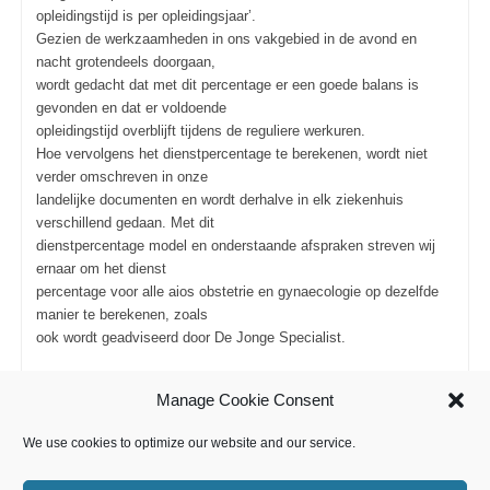
opleidingstijd is per opleidingsjaar’.
Gezien de werkzaamheden in ons vakgebied in de avond en
nacht grotendeels doorgaan,
wordt gedacht dat met dit percentage er een goede balans is
gevonden en dat er voldoende
opleidingstijd overblijft tijdens de reguliere werkuren.
Hoe vervolgens het dienstpercentage te berekenen, wordt niet
verder omschreven in onze
landelijke documenten en wordt derhalve in elk ziekenhuis
verschillend gedaan. Met dit
dienstpercentage model en onderstaande afspraken streven wij
ernaar om het dienst
percentage voor alle aios obstetrie en gynaecologie op dezelfde
manier te berekenen, zoals
ook wordt geadviseerd door De Jonge Specialist.
Uploaded files:
Manage Cookie Consent
You need to login to have access to uploads.
We use cookies to optimize our website and our service.
C
C
0
0
l
l