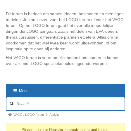
Dit forum is bedoelt om samen ideeen, bestanden en meningen
te delen. Je kan kiezen voor het LOGO forum of voor het VAGO
forum. Op het LOGO forum gaat het over alle inhoudelijke
dingen die LOGO aangaan. Zoals het delen van EPA ideeen,
thema cursussen, differentiatie plannen etcetera. Alles om te
voorkomen dat het wiel twee keer wordt uitgevonden, of om
inspiratie op te doen bij anderen.
Het VAGO forum is voornamelijk bedoelt om samen te komen
over alle niet LOGO specifieke opleidingsonderwerpen.
Menu
Forum
Navigation
Forum
VAGO / LOGO forum
Activity
breadcrumbs
Please
Login
or
Register
to create posts and topics.
-