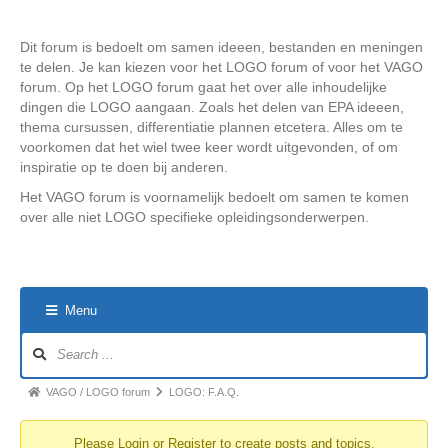
Dit forum is bedoelt om samen ideeen, bestanden en meningen
te delen. Je kan kiezen voor het LOGO forum of voor het VAGO
forum. Op het LOGO forum gaat het over alle inhoudelijke
dingen die LOGO aangaan. Zoals het delen van EPA ideeen,
thema cursussen, differentiatie plannen etcetera. Alles om te
voorkomen dat het wiel twee keer wordt uitgevonden, of om
inspiratie op te doen bij anderen.
Het VAGO forum is voornamelijk bedoelt om samen te komen
over alle niet LOGO specifieke opleidingsonderwerpen.
Menu
Forum
Navigation
Forum
VAGO / LOGO forum
LOGO: F.A.Q.
breadcrumbs
Please
Login
or
Register
to create posts and topics.
-