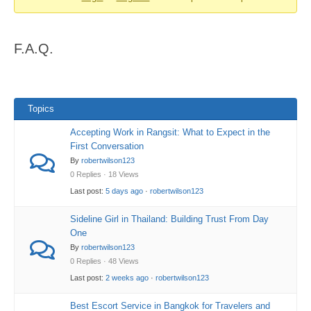
You
are
F.A.Q.
here:
Topics
Accepting Work in Rangsit: What to Expect in the
First Conversation
By
robertwilson123
0 Replies · 18 Views
Last post:
5 days ago
·
robertwilson123
Sideline Girl in Thailand: Building Trust From Day
One
By
robertwilson123
0 Replies · 48 Views
Last post:
2 weeks ago
·
robertwilson123
Best Escort Service in Bangkok for Travelers and