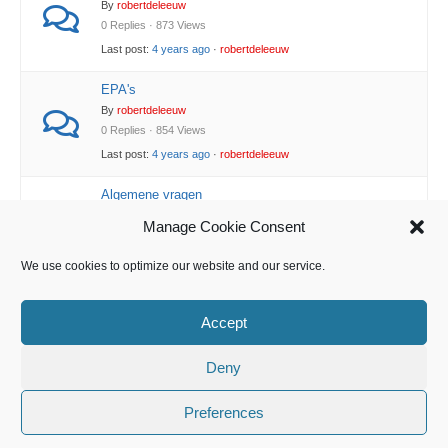
By
robertdeleeuw
0 Replies · 873 Views
Last post:
4 years ago
·
robertdeleeuw
EPA's
By
robertdeleeuw
0 Replies · 854 Views
Last post:
4 years ago
·
robertdeleeuw
Algemene vragen
By
robertdeleeuw
Manage Cookie Consent
0 Replies · 999 Views
Last post:
4 years ago
·
robertdeleeuw
We use cookies to optimize our website and our service.
Accept
Deny
Preferences
Landelijk Opleidingsplan Gynaecologie en Obstetrie 2021