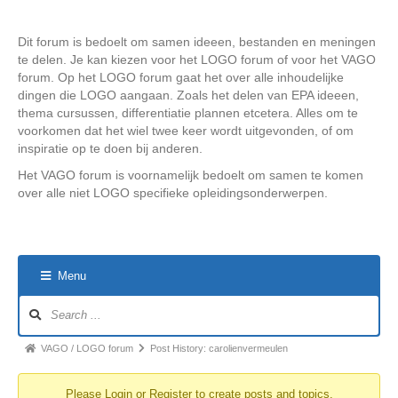
Dit forum is bedoelt om samen ideeen, bestanden en meningen
te delen. Je kan kiezen voor het LOGO forum of voor het VAGO
forum. Op het LOGO forum gaat het over alle inhoudelijke
dingen die LOGO aangaan. Zoals het delen van EPA ideeen,
thema cursussen, differentiatie plannen etcetera. Alles om te
voorkomen dat het wiel twee keer wordt uitgevonden, of om
inspiratie op te doen bij anderen.
Het VAGO forum is voornamelijk bedoelt om samen te komen
over alle niet LOGO specifieke opleidingsonderwerpen.
Menu
Forum
Navigation
Forum
VAGO / LOGO forum
Post History: carolienvermeulen
breadcrumbs
Please
Login
or
Register
to create posts and topics.
-