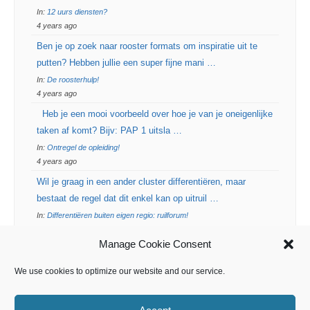
In:
12 uurs diensten?
4 years ago
Ben je op zoek naar rooster formats om inspiratie uit te
putten? Hebben jullie een super fijne mani …
In:
De roosterhulp!
4 years ago
Heb je een mooi voorbeeld over hoe je van je oneigenlijke
taken af komt? Bijv: PAP 1 uitsla …
In:
Ontregel de opleiding!
4 years ago
Wil je graag in een ander cluster differentiëren, maar
bestaat de regel dat dit enkel kan op uitruil …
In:
Differentiëren buiten eigen regio: ruilforum!
4 years ago
Manage Cookie Consent
Vanuit de VAGO werkgroep Netwerk & Organisatie zoeken
wij naar mooie projecten mbt samenwerking …
We use cookies to optimize our website and our service.
In:
Best practices samenwerking met 1e lijn
4 years ago