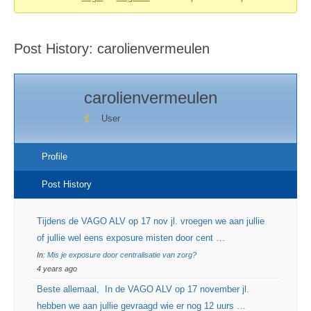
You
are
Post History: carolienvermeulen
here:
carolienvermeulen
User
Profile
Post History
Tijdens de VAGO ALV op 17 nov jl. vroegen we aan jullie
of jullie wel eens exposure misten door cent …
In:
Mis je exposure door centralisatie van zorg?
4 years ago
Beste allemaal, In de VAGO ALV op 17 november jl.
hebben we aan jullie gevraagd wie er nog 12 uurs …