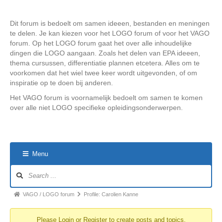
Dit forum is bedoelt om samen ideeen, bestanden en meningen
te delen. Je kan kiezen voor het LOGO forum of voor het VAGO
forum. Op het LOGO forum gaat het over alle inhoudelijke
dingen die LOGO aangaan. Zoals het delen van EPA ideeen,
thema cursussen, differentiatie plannen etcetera. Alles om te
voorkomen dat het wiel twee keer wordt uitgevonden, of om
inspiratie op te doen bij anderen.
Het VAGO forum is voornamelijk bedoelt om samen te komen
over alle niet LOGO specifieke opleidingsonderwerpen.
Menu
Forum
Navigation
Forum
VAGO / LOGO forum
Profile: Carolien Kanne
breadcrumbs
Please
Login
or
Register
to create posts and topics.
-