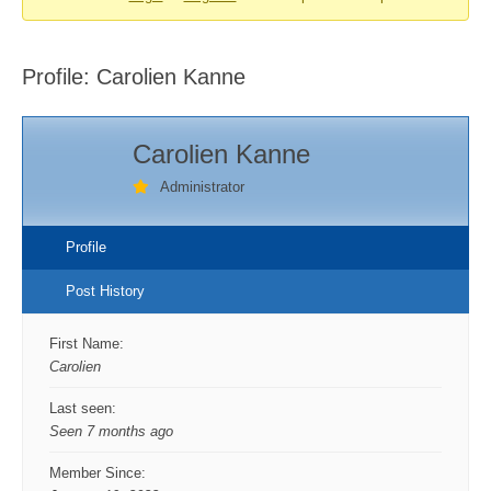
You
are
Profile: Carolien Kanne
here:
Carolien Kanne
Administrator
Profile
Post History
First Name:
Carolien
Last seen:
Seen 7 months ago
Member Since: