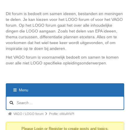
Dit forum is bedoelt om samen ideeen, bestanden en meningen
te delen. Je kan kiezen voor het LOGO forum of voor het VAGO
forum. Op het LOGO forum gaat het over alle inhoudelijke
dingen die LOGO aangaan. Zoals het delen van EPA ideeen,
thema cursussen, differentiatie plannen etcetera. Alles om te
voorkomen dat het wiel twee keer wordt uitgevonden, of om
inspiratie op te doen bij anderen.
Het VAGO forum is voornamelijk bedoelt om samen te komen
over alle niet LOGO specifieke opleidingsonderwerpen.
Menu
Forum
Navigation
Forum
VAGO / LOGO forum
Profile: oWuAYkPI
breadcrumbs
Please
Login
or
Register
to create posts and topics.
-