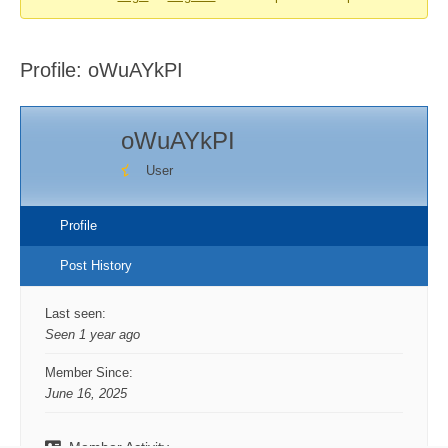
You
are
Profile: oWuAYkPI
here:
oWuAYkPI
User
Profile
Post History
Last seen:
Seen 1 year ago
Member Since:
June 16, 2025
Member Activity