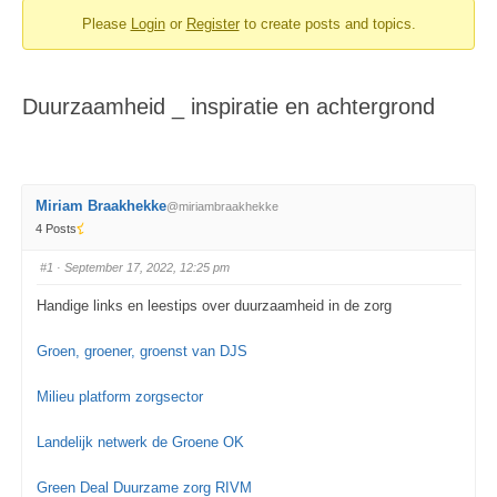
Please
Login
or
Register
to create posts and topics.
You
are
here:
Duurzaamheid _ inspiratie en achtergrond
Miriam Braakhekke
@miriambraakhekke
4 Posts
#1
· September 17, 2022, 12:25 pm
Handige links en leestips over duurzaamheid in de zorg
Groen, groener, groenst van DJS
Milieu platform zorgsector
Landelijk netwerk de Groene OK
Green Deal Duurzame zorg RIVM