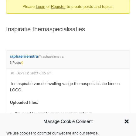
Please
Login
or
Register
to create posts and topics.
You
are
here:
Inspiratie themaspecialisaties
raphaelrienstra
@raphaelrienstra
3 Posts
#1
· April 12, 2023, 8:25 am
Ter inspiratie van de invulling van je themaspecialisatie binnen
LOGO.
Uploaded files:
You need to login to have access to uploads.
Manage Cookie Consent
C
C
0
0
We use cookies to optimize our website and our service.
l
l