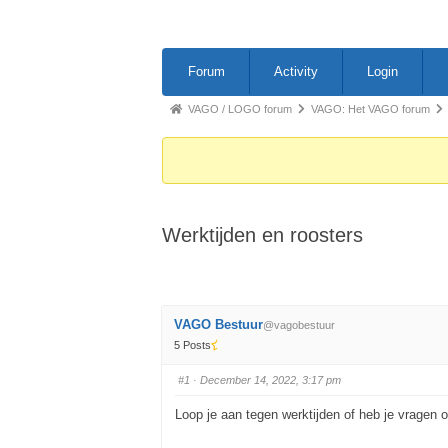
Forum
Forum
Activity
Login
Navigation
Forum
VAGO / LOGO forum
VAGO: Het VAGO forum
breadcrumbs
-
You
are
Werktijden en roosters
here:
VAGO Bestuur
@vagobestuur
5 Posts
#1
· December 14, 2022, 3:17 pm
Loop je aan tegen werktijden of heb je vragen ov