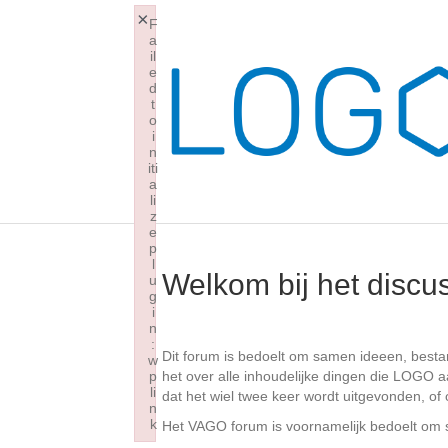
×
F
a
il
e
d
t
o
i
n
iti
a
li
z
e
p
l
Welkom bij het disc
u
g
i
n
:
Dit forum is bedoelt om samen ideeen, best
w
p
het over alle inhoudelijke dingen die LOGO a
li
dat het wiel twee keer wordt uitgevonden, of 
n
k
Het VAGO forum is voornamelijk bedoelt om 
Failed to initialize plugin: wplink