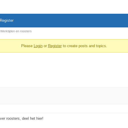
Register
Werktijden en roosters
Please
Login
or
Register
to create posts and topics.
er roosters, deel het hier!