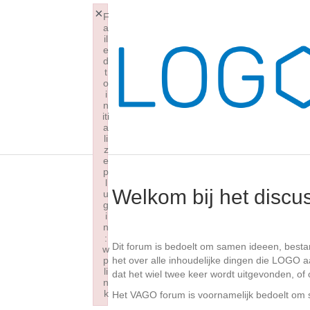
×
F
a
il
e
d
t
o
i
n
iti
a
li
z
e
p
l
Welkom bij het disc
u
g
i
n
:
Dit forum is bedoelt om samen ideeen, best
w
p
het over alle inhoudelijke dingen die LOGO a
li
dat het wiel twee keer wordt uitgevonden, of 
n
k
Het VAGO forum is voornamelijk bedoelt om 
Failed to initialize plugin: wplink