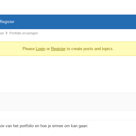
Register
ept
Portfolio ervaringen
Please
Login
or
Register
to create posts and topics.
ie van het portfolio en hoe je ermee om kan gaan: