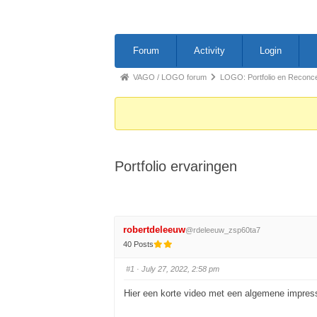
Forum
Forum
Activity
Login
Navigation
Forum
VAGO / LOGO forum
LOGO: Portfolio en Reconc
breadcrumbs
-
You
are
Portfolio ervaringen
here:
robertdeleeuw
@rdeleeuw_zsp60ta7
40 Posts
#1
· July 27, 2022, 2:58 pm
Hier een korte video met een algemene impress