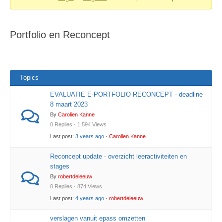
You
are
Portfolio en Reconcept
here:
Topics
EVALUATIE E-PORTFOLIO RECONCEPT - deadline
8 maart 2023
By
Carolien Kanne
0 Replies · 1,594 Views
Last post:
3 years ago
·
Carolien Kanne
Reconcept update - overzicht leeractiviteiten en
stages
By
robertdeleeuw
0 Replies · 874 Views
Last post:
4 years ago
·
robertdeleeuw
verslagen vanuit epass omzetten