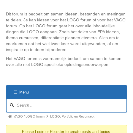
Dit forum is bedoelt om samen ideeen, bestanden en meningen
te delen. Je kan kiezen voor het LOGO forum of voor het VAGO
forum. Op het LOGO forum gaat het over alle inhoudelijke
dingen die LOGO aangaan. Zoals het delen van EPA ideeen,
thema cursussen, differentiatie plannen etcetera. Alles om te
voorkomen dat het wiel twee keer wordt uitgevonden, of om
inspiratie op te doen bij anderen.
Het VAGO forum is voornamelijk bedoelt om samen te komen
over alle niet LOGO specifieke opleidingsonderwerpen.
Menu
Forum
Navigation
Forum
VAGO / LOGO forum
LOGO: Portfolio en Reconcept
breadcrumbs
Please
Login
or
Register
to create posts and topics.
-