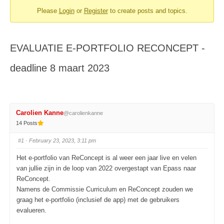
Please
Login
or
Register
to create posts and topics.
You
are
here:
EVALUATIE E-PORTFOLIO RECONCEPT -
deadline 8 maart 2023
Carolien Kanne
@carolienkanne
14 Posts
#1
· February 23, 2023, 3:11 pm
Het e-portfolio van ReConcept is al weer een jaar live en velen
van jullie zijn in de loop van 2022 overgestapt van Epass naar
ReConcept.
Namens de Commissie Curriculum en ReConcept zouden we
graag het e-portfolio (inclusief de app) met de gebruikers
evalueren.