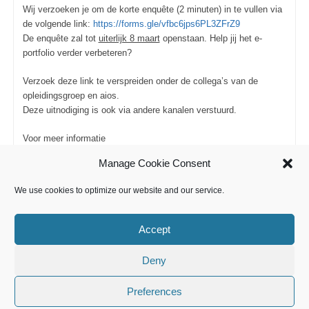
Wij verzoeken je om de korte enquête (2 minuten) in te vullen via
de volgende link:
https://forms.gle/vfbc6jps6PL3ZFrZ9
De enquête zal tot
uiterlijk 8 maart
openstaan. Help jij het e-
portfolio verder verbeteren?
Verzoek deze link te verspreiden onder de collega’s van de
opleidingsgroep en aios.
Deze uitnodiging is ook via andere kanalen verstuurd.
Voor meer informatie
carolienkanne@nvog.nl
Manage Cookie Consent
C
C
0
0
We use cookies to optimize our website and our service.
l
l
i
i
c
c
k
k
f
f
Accept
o
o
r
r
t
t
h
h
Deny
u
u
m
m
b
b
s
s
Preferences
d
u
o
p
Landelijk Opleidingsplan Gynaecologie en Obstetrie 2021
w
.