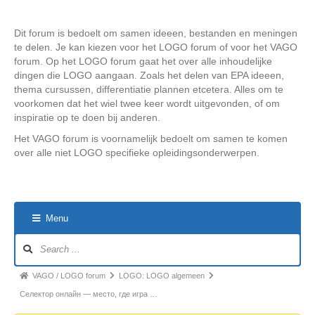
Dit forum is bedoelt om samen ideeen, bestanden en meningen
te delen. Je kan kiezen voor het LOGO forum of voor het VAGO
forum. Op het LOGO forum gaat het over alle inhoudelijke
dingen die LOGO aangaan. Zoals het delen van EPA ideeen,
thema cursussen, differentiatie plannen etcetera. Alles om te
voorkomen dat het wiel twee keer wordt uitgevonden, of om
inspiratie op te doen bij anderen.
Het VAGO forum is voornamelijk bedoelt om samen te komen
over alle niet LOGO specifieke opleidingsonderwerpen.
Menu
Forum
Navigation
Forum
VAGO / LOGO forum
LOGO: LOGO algemeen
breadcrumbs
Селектор онлайн — место, где игра …
-